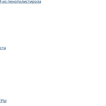
й из пенополистирола
пенополистирола
ста
ЕРЫ