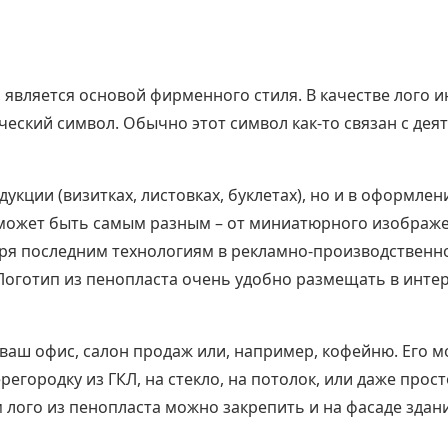
 является основой фирменного стиля. В качестве лого 
ский символ. Обычно этот символ как-то связан с дея
укции (визитках, листовках, буклетах), но и в оформле
может быть самым разным – от миниатюрного изображен
ря последним технологиям в рекламно-производственно
Логотип из пенопласта очень удобно размещать в интер
ваш офис, салон продаж или, например, кофейню. Его м
егородку из ГКЛ, на стекло, на потолок, или даже прост
ого из пенопласта можно закрепить и на фасаде здани