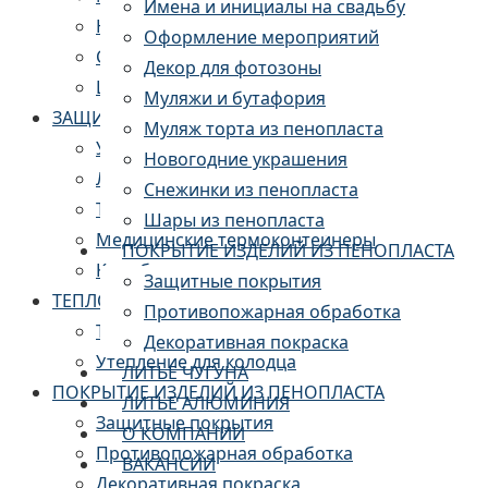
Имена и инициалы на свадьбу
Новогодние украшения
Оформление мероприятий
Снежинки из пенопласта
Декор для фотозоны
Шары из пенопласта
Муляжи и бутафория
ЗАЩИТНАЯ УПАКОВКА И ТЕРМОКОНТЕЙНЕРЫ
Муляж торта из пенопласта
Упаковка для дверей и мебели
Новогодние украшения
Ложементы из пенопласта
Снежинки из пенопласта
Термоконтейнеры пищевые
Шары из пенопласта
Медицинские термоконтейнеры
ПОКРЫТИЕ ИЗДЕЛИЙ ИЗ ПЕНОПЛАСТА
Короба из пенопласта
Защитные покрытия
ТЕПЛОИЗОЛЯЦИЯ
Противопожарная обработка
Теплоизоляция для труб
Декоративная покраска
Утепление для колодца
ЛИТЬЕ ЧУГУНА
ПОКРЫТИЕ ИЗДЕЛИЙ ИЗ ПЕНОПЛАСТА
ЛИТЬЕ АЛЮМИНИЯ
Защитные покрытия
О КОМПАНИИ
Противопожарная обработка
ВАКАНСИИ
Декоративная покраска