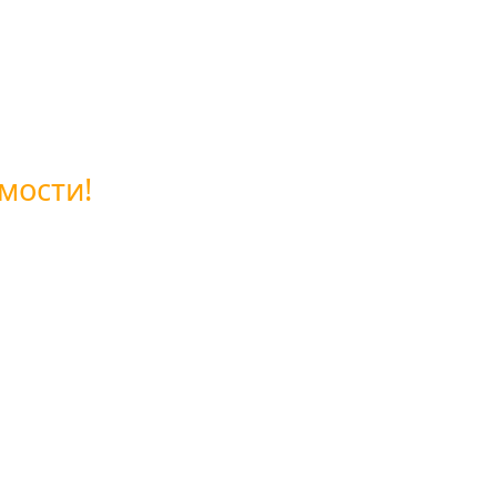
мости!
ой обратной связи или позвоните нам по бесплатному 