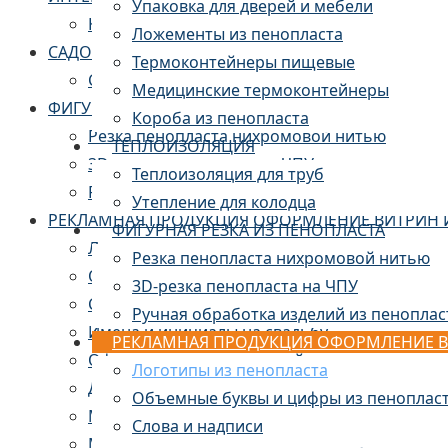
Упаковка для дверей и мебели
Камины из пенопласта
Ложементы из пенопласта
САДОВО-ПАРКОВЫЙ ДЕКОР
Термоконтейнеры пищевые
Скульптуры и арт-объекты
Медицинские термоконтейнеры
ФИГУРНАЯ РЕЗКА ИЗ ПЕНОПЛАСТА
Короба из пенопласта
Резка пенопласта нихромовой нитью
ТЕПЛОИЗОЛЯЦИЯ
3D-резка пенопласта на ЧПУ
Теплоизоляция для труб
Ручная обработка изделий из пенопласта
Утепление для колодца
РЕКЛАМНАЯ ПРОДУКЦИЯ ОФОРМЛЕНИЕ ВИТРИН 
ФИГУРНАЯ РЕЗКА ИЗ ПЕНОПЛАСТА
Логотипы из пенопласта
Резка пенопласта нихромовой нитью
Объемные буквы из пенопласта
3D-резка пенопласта на ЧПУ
Слова и надписи
Ручная обработка изделий из пеноплас
Имена и инициалы на свадьбу
РЕКЛАМНАЯ ПРОДУКЦИЯ ОФОРМЛЕНИЕ В
Оформление мероприятий
Логотипы из пенопласта
Декор для фотозоны
Объемные буквы и цифры из пеноплас
Муляжи и бутафория
Слова и надписи
Муляж торта из пенопласта