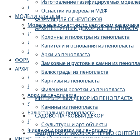
Изготовление газифицируемых моделе
ЛИТЬЕ АЛЮМИНИЯ
Оснастки из дерева и МДФ
МОДЕЛИ ДЛЯ ЛГМ
ФОРМЫ ДЛЯ ОГНЕУПОРОВ
Модельные оснастки по чертежам заказчика
АРХИТЕКТУРНЫЙ ДЕКОР ИЗ ПЕНОПЛАСТА
Изготовление пресс-форм
Колонны и пилястры из пенопласта
Изготовление газифицируемых моделей из 
Капители и основания из пенопласта
Оснастки из дерева и МДФ
Арки из пенопласта
ФОРМЫ ДЛЯ ОГНЕУПОРОВ
Замковые и рустовые камни из пенопла
АРХИТЕКТУРНЫЙ ДЕКОР ИЗ ПЕНОПЛАСТА
Балюстрады из пенопласта
Колонны и пилястры из пенопласта
Карнизы из пенопласта
Капители и основания из пенопласта
Филенки и розетки из пенопласта
Арки из пенопласта
ИНТЕРЬЕРНЫЙ ДЕКОР ИЗ ПЕНОПЛАСТА
Замковые и рустовые камни из пенопласта
Камины из пенопласта
Балюстрады из пенопласта
САДОВО-ПАРКОВЫЙ ДЕКОР
Карнизы из пенопласта
Скульптуры и арт-объекты
Филенки и розетки из пенопласта
ЗАЩИТНАЯ УПАКОВКА И ТЕРМОКОНТЕЙН
ИНТЕРЬЕРНЫЙ ДЕКОР ИЗ ПЕНОПЛАСТА